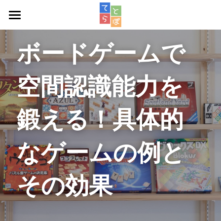
週次教室
ボードゲームで
スタッフ紹介
空間認識能力を
アクセス
ロボット教室
鍛える！具体的
お問い合わせ
なゲームの例と
その効果