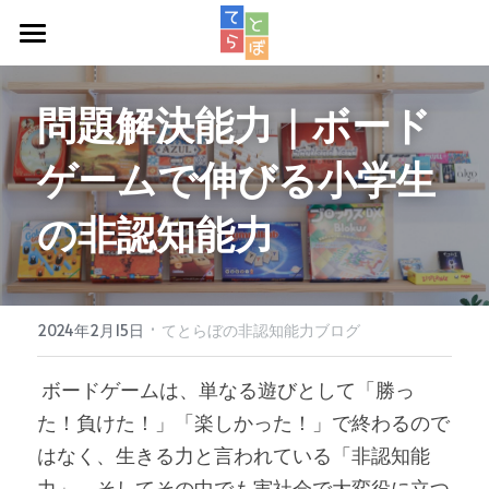
週次教室
問題解決能力｜ボード
スタッフ紹介
ゲームで伸びる小学生
アクセス
の非認知能力
ロボット教室
お問い合わせ
·
2024年2月15日
てとらぼの非認知能力ブログ
 ボードゲームは、単なる遊びとして「勝っ
た！負けた！」「楽しかった！」で終わるので
はなく、生きる力と言われている「非認知能
力」、そしてその中でも実社会で大変役に立つ