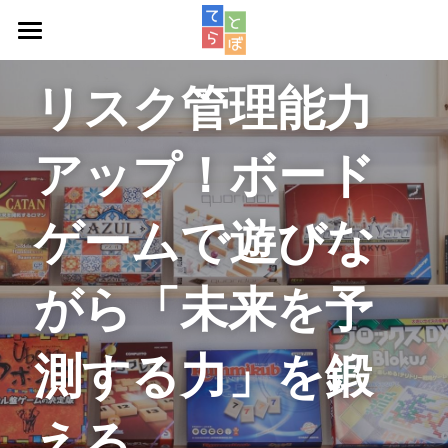
週次教室
リスク管理能力
スタッフ紹介
アップ！ボード
アクセス
ロボット教室
ゲームで遊びな
お問い合わせ
がら「未来を予
測する力」を鍛
える